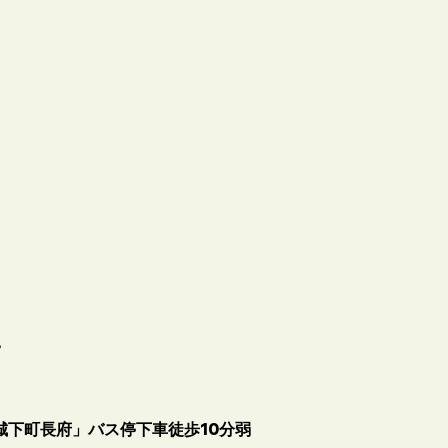
。
城下町長府」バス停下車徒歩10分弱