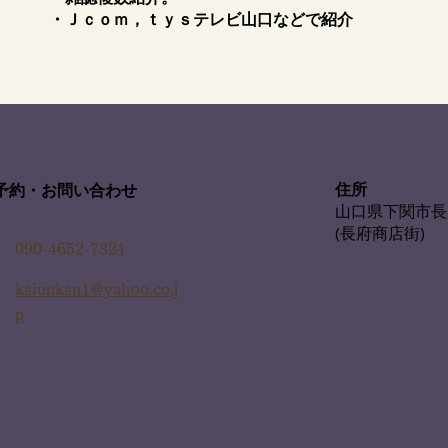
​・Ｊｃｏｍ，ｔｙｓテレビ山口などで紹介
住所
予約・お問い合わせ
山口県下関市長
(長府商店街)
090-4652-7321
kaiunkan1@yahoo.co.j
p