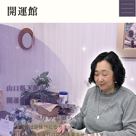
開運館
山口県下関市
​開運館|占い師 響春
8月のお知らせ
火曜日は定休日になります。
8月１３，１４日は臨時休業させて頂きま