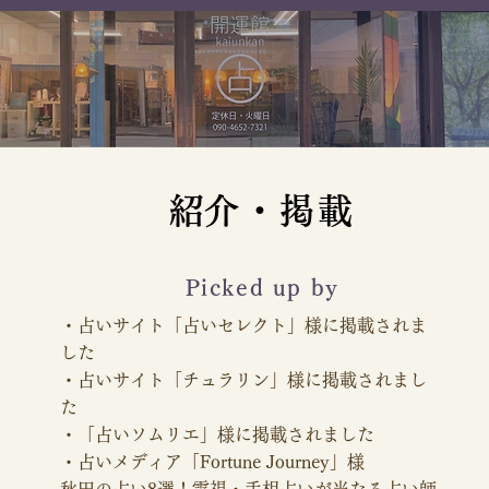
けて仕事、金銭面が良いとの事でしたの
で

今月、12月の東南の吉方位旅行も2泊し
か出来ない予定だったのが3泊で行ける
○○へ行ってきました。

ことになり先生に鑑定していただいてか
ら運が良くなってるなと実感しつつ感謝
(～中略～）

しています

​紹介・掲載
先日、早速吉方旅行の効果？という様な
響春先生にはいつも良いアドバイスを頂
ことがあり嬉しくてご報告させて頂きま
Picked up by
き背中を押してもらい励まされ、ここま
す。

で頑張れたのも先生のおかげです

​・占いサイト「占いセレクト」様に掲載されま
した
ご報告したくてメールしました。

​・
占いサイト「チュラリン」様に掲載されまし
私の会社では毎年○月に昇給の通知があ
本当にありがとうございます
た
りこの度昇給額いつもに比べ(自分の中
​・「
占いソムリエ」様
に掲載されました
では）かなり多く、はじめは間違えなの
・占いメディア「Fortune Journey」様
秋田の占い8選！霊視・手相占いが当たる占い師