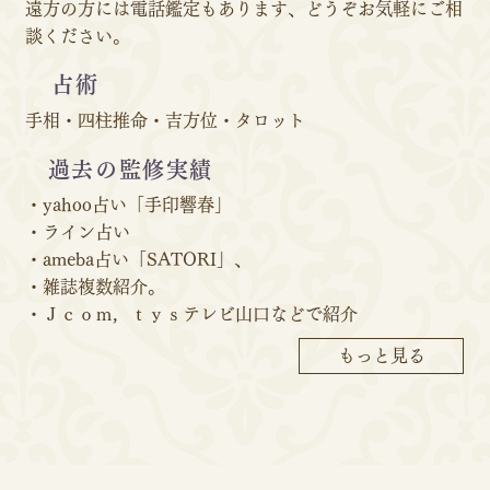
遠方の方には電話鑑定もあります、どうぞお気軽にご相
談ください。
占術
手相・四柱推命・吉方位・タロット
過去の監修実績
・yahoo占い「手印響春」
・ライン占い
​・ameba占い「SATORI」、
・雑誌複数紹介。
​・Ｊｃｏｍ，ｔｙｓテレビ山口などで紹介
もっと見る