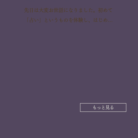
けないな…って思っていたんですが彼の
先日は大変お世話になりました。初めて
ほうが会いたいと言ってきまして急遽12
「占い」というものを体験し、はじめは
月に会えることになりました

少し不安な面がありましたが先生のお人
鑑定のとうりになっているのがびっくり
柄に触れ、終始安心してお話でき、不安
です。

を抱いていた事が和らぎ鑑定後非常に気
手相やタロットでは結婚がそろそろとい
持ちが軽くなることができました。

う鑑定結果でしたのでそうなるといいな
と思っています。

(～中略～）

それから今年の3月に南の吉方位旅行に
先生から勧めて頂いた吉方位旅行に鑑定
行ったんですが４ヶ月目の6月、7ヶ月目
もっと見る
後計画して行ってきました。恋愛パワー
の9月、そして１０ヶ月目の今月に彼に
をためる為の吉方期間は残念ながら行く
会えているのも効果なのかなと感じてい
ことが出来ませんでしたが4月～5月にか
ます
