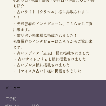
かと驚きました。

も紹介
・占いサイト「ウラマニ」様に掲載されまし
実際お知らせが届いたのはつい先日で吉
た！
方位旅行へ行って約一ヶ月でこんなに嬉
・先野響春のインタビューは、こちらからご覧
出来ます。
しいことが起きました。ほかの人からす
・電話占い未来様に掲載されました！
ると些細なことですが、自分の中では吉
先野響春のインタビューはこちらからご覧出来
方旅行の効果を実感せずにおられない程
ます。
・占いメディア「zired」様に掲載されました
。
嬉しい事でした。

・
占いサイトＰｉｎｋ様に掲載されました
・占いプレス様に掲載されました
恋愛にきく期間は次回１２月だと教えて
・「マイスタ占い」様に掲載されました！
いただ頂きましたので、必ず行きます。
メニュー
ご予約