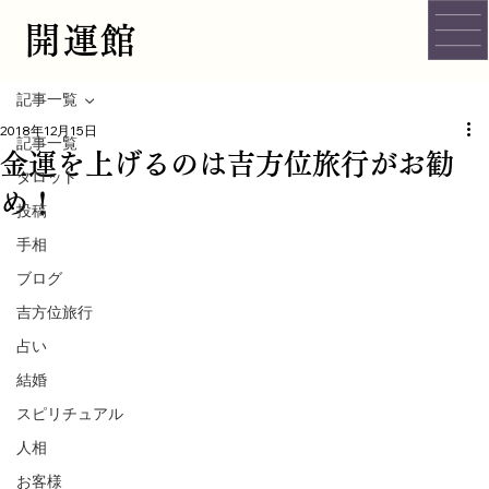
開運館
記事一覧
2018年12月15日
記事一覧
金運を上げるのは吉方位旅行がお勧
タロット
め！
投稿
手相
ブログ
吉方位旅行
占い
結婚
スピリチュアル
人相
お客様