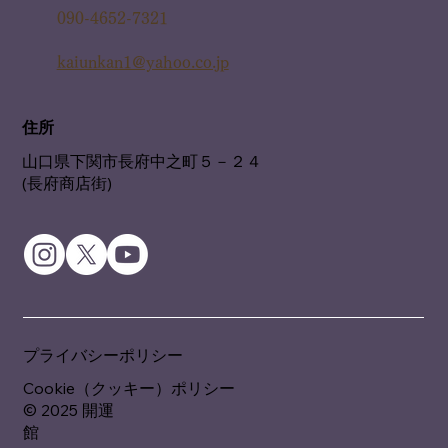
090-4652-7321
kaiunkan1@yahoo.co.jp
住所
山口県下関市長府中之町５－２４
(長府商店街)
プライバシーポリシー
Cookie（クッキー）ポリシー
© 2025 開運
館