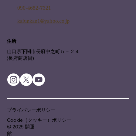
090-4652-7321
kaiunkan1@yahoo.co.jp
住所
山口県下関市長府中之町５－２４
(長府商店街)
プライバシーポリシー
Cookie（クッキー）ポリシー
© 2025 開運
館