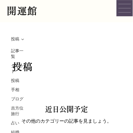
開運館
投稿
記事一
覧
投稿
タロッ
ト
投稿
手相
ブログ
吉方位
近日公開予定
旅行
その他のカテゴリーの記事を見ましょう。
占い
結婚